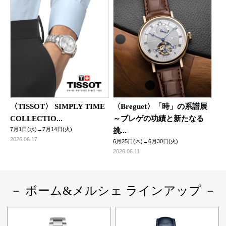
〈TISSOT〉 SIMPLY TIME
〈Breguet〉「時」の系譜展
COLLECTIO...
～ブレゲの功績と新たなる
7月1日(水)→7月14日(火)
挑...
2026.06.17
6月25日(木)→6月30日(火)
2026.06.11
－ ボーム&メルシェ ラインアップ －