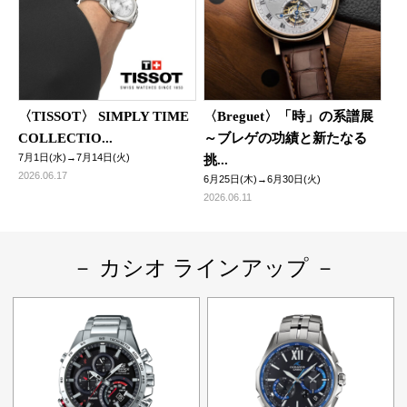
〈TISSOT〉 SIMPLY TIME
〈Breguet〉「時」の系譜展
COLLECTIO...
～ブレゲの功績と新たなる
7月1日(水)→7月14日(火)
挑...
2026.06.17
6月25日(木)→6月30日(火)
2026.06.11
－ カシオ ラインアップ －