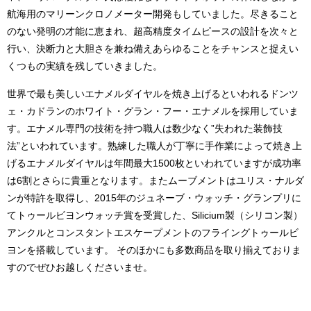
航海用のマリーンクロノメーター開発もしていました。尽きること
のない発明の才能に恵まれ、超高精度タイムピースの設計を次々と
行い、決断力と大胆さを兼ね備えあらゆることをチャンスと捉えい
くつもの実績を残していきました。
世界で最も美しいエナメルダイヤルを焼き上げるといわれるドンツ
ェ・カドランのホワイト・グラン・フー・エナメルを採用していま
す。エナメル専門の技術を持つ職人は数少なく”失われた装飾技
法”といわれています。熟練した職人が丁寧に手作業によって焼き上
げるエナメルダイヤルは年間最大1500枚といわれていますが成功率
は6割とさらに貴重となります。またムーブメントはユリス・ナルダ
ンが特許を取得し、2015年のジュネーブ・ウォッチ・グランプリに
てトゥールビヨンウォッチ賞を受賞した、Silicium製（シリコン製）
アンクルとコンスタントエスケープメントのフライングトゥールビ
ヨンを搭載しています。 そのほかにも多数商品を取り揃えておりま
すのでぜひお越しくださいませ。