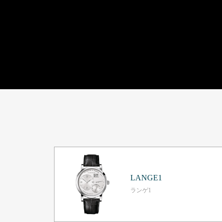
LANGE1
ランゲ1