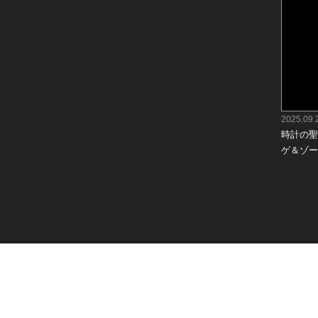
2025.09.
時計の聖地
ゲ＆ゾー