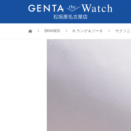
BRANDS
A.ランゲ＆ゾーネ
サクソニ