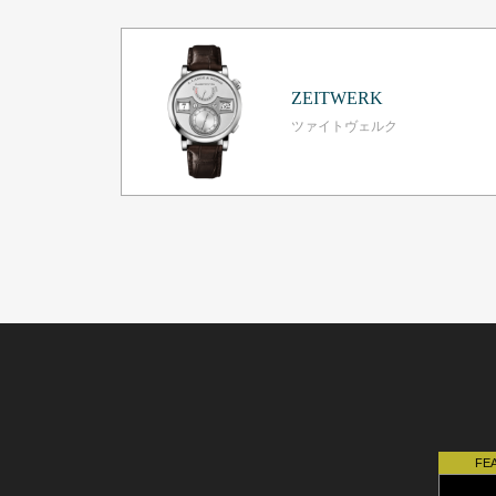
ZEITWERK
ツァイトヴェルク