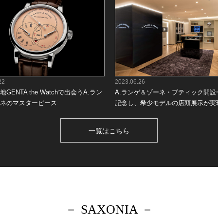
22
2023.06.26
GENTA the Watchで出会うA.ラン
A.ランゲ＆ゾーネ・ブティック開設
ネのマスターピース
記念し、希少モデルの店頭展示が実
一覧はこちら
－ SAXONIA －