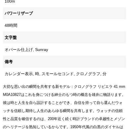
100m
パワーリザーブ
48時間
文字盤
オパール仕上げ, Sunray
備考
カレンダー表示, 時, スモールセコンド, クロノグラフ, 分
大切な思い出の瞬間を共有する新モデル：クロノグラフ リビエラ 41 mm
M0A10827はこれを身につける紳士のもつ時の概念を雄弁に物語ります。
彼は時と人生を自ら設計することができ、自信を持って自ら選んだウォ
ッチを信頼し期待し人生のあらゆる瞬間を共有します。ウォッチの信頼
性と品質を確信するのは、200年近く続く時計ブランドの卓越性とメゾン
のヘリテージを熟知しているからです。1950年代風の白黒のダイヤルは