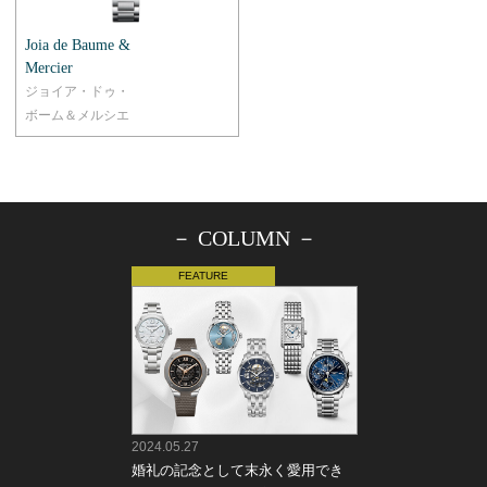
Joia de Baume &
Mercier
ジョイア・ドゥ・
ボーム＆メルシエ
－ COLUMN －
2024.05.27
婚礼の記念として末永く愛用でき