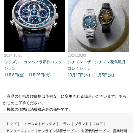
2024.10.25
2024.10.03
シチズン カンパノラ新作コレク
シチズン ザ・シチズン花鳥風月
ション
コレクション
11月8日(金)→11月26日(火)
10月17日(木)→11月5日(火)
・商品の仕様及び価格は予告なしに変更される場合がございます。あら
かじめご了承ください。
・掲載の価格は消費税込みの価格です。
トップ
｜
ニュース＆トピックス
｜
コラ
ム ｜
ブランド
｜
フロア
｜
アフターフォロー
｜
オンライン試着サービス
｜
来店予約サービス
｜
営業時間