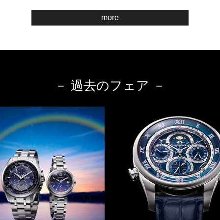
more
－ 過去のフェア －