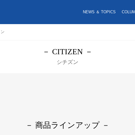
NEWS ＆ TOPICS
COLU
ワン
－ CITIZEN －
シチズン
－ 商品ラインアップ －