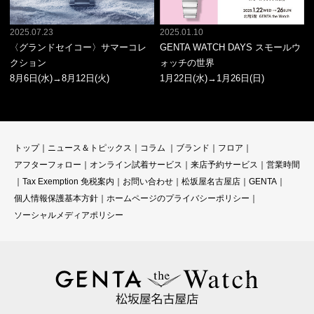
2025.07.23
2025.01.10
〈グランドセイコー〉サマーコレ
GENTA WATCH DAYS スモールウ
クション
ォッチの世界
8月6日(水)→8月12日(火)
1月22日(水)→1月26日(日)
トップ
｜
ニュース＆トピックス
｜
コラ
ム ｜
ブランド
｜
フロア
｜
アフターフォロー
｜
オンライン試着サービス
｜
来店予約サービス
｜
営業時間
｜
Tax Exemption 免税案内
｜
お問い合わせ
｜
松坂屋名古屋店
｜
GENTA
｜
個人情報保護基本方針
｜
ホームページのプライバシーポリシー
｜
ソーシャルメディアポリシー