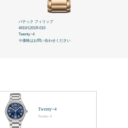
パテック フィリップ
パテック フィ
4910/1201R-010
7300/1200A-001
Twenty~4
Twenty~4 Autom
※価格はお問い合わせください
※価格はお問い
Twenty~4
Twenty~4