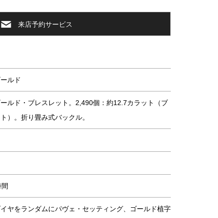
来店予約サービス
ゴールド
ールド・ブレスレット。2,490個：約12.7カラット（ブ
ット）。折り畳み式バックル。
時間
ダイヤをランダムにパヴェ・セッティング、ゴールド植字