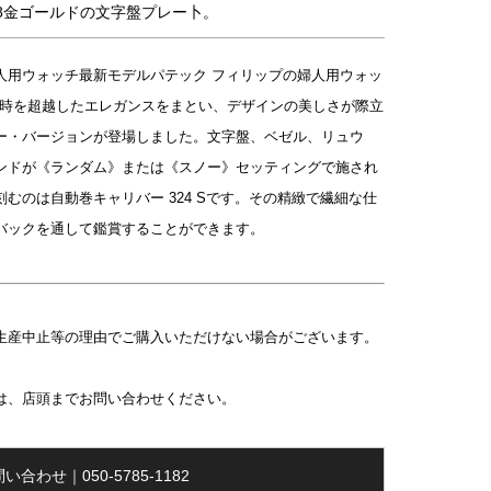
8金ゴールドの文字盤プレー卜。
人用ウォッチ最新モデルパテック フィリップの婦人用ウォッ
maticに、時を超越したエレガンスをまとい、デザインの美しさが際立
ー・バージョンが登場しました。文字盤、ベゼル、リュウ
ンドが《ランダム》または《スノー》セッティングで施され
むのは自動巻キャリバー 324 Sです。その精緻で繊細な仕
バックを通して鑑賞することができます。
生産中止等の理由でご購入いただけない場合がございます。
は、店頭までお問い合わせください。
い合わせ｜050-5785-1182