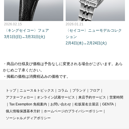
2026.02.15
2026.01.21
〈キングセイコー〉フェア
〈セイコー〉ニューモデルコレク
3月1日(日)→3月31日(火)
ション
2月4日(水)→2月24日(火)
・商品の仕様及び価格は予告なしに変更される場合がございます。あら
かじめご了承ください。
・掲載の価格は消費税込みの価格です。
トップ
｜
ニュース＆トピックス
｜
コラ
ム ｜
ブランド
｜
フロア
｜
アフターフォロー
｜
オンライン試着サービス
｜
来店予約サービス
｜
営業時間
｜
Tax Exemption 免税案内
｜
お問い合わせ
｜
松坂屋名古屋店
｜
GENTA
｜
個人情報保護基本方針
｜
ホームページのプライバシーポリシー
｜
ソーシャルメディアポリシー