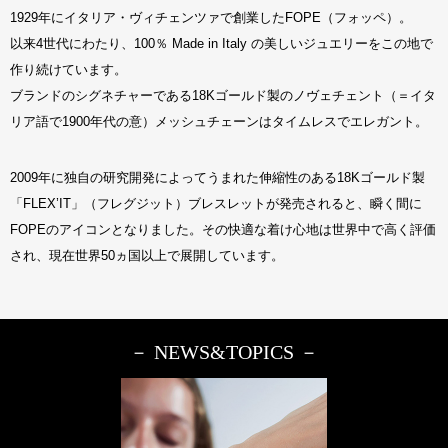
1929年にイタリア・ヴィチェンツァで創業したFOPE（フォッペ）。
以来4世代にわたり、100％ Made in Italy の美しいジュエリーをこの地で
作り続けています。
ブランドのシグネチャーである18Kゴールド製のノヴェチェント（＝イタ
リア語で1900年代の意）メッシュチェーンはタイムレスでエレガント。
2009年に独自の研究開発によってうまれた伸縮性のある18Kゴールド製
「FLEX’IT」（フレグジット）ブレスレットが発売されると、瞬く間に
FOPEのアイコンとなりました。その快適な着け心地は世界中で高く評価
され、現在世界50ヵ国以上で展開しています。
－ NEWS&TOPICS －