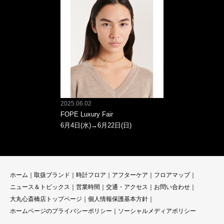
2025.06.02
FOPE Luxury Fair
6月4日(水)→6月22日(日)
ホーム
｜
取扱ブランド
｜
時計フロア
｜
アフターケア
｜
フロアマップ
｜
ニュース＆トピックス
｜
営業時間
｜
交通・アクセス
｜
お問い合わせ
｜
大丸心斎橋店トップページ
｜
個人情報保護基本方針
｜
ホームページのプライバシーポリシー
｜
ソーシャルメディアポリシー