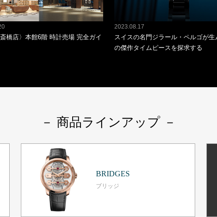
20
2023.08.17
斎橋店〉本館6階 時計売場 完全ガイ
スイスの名門ジラール・ペルゴが生
の傑作タイムピースを探求する
－ 商品ラインアップ －
BRIDGES
ブリッジ