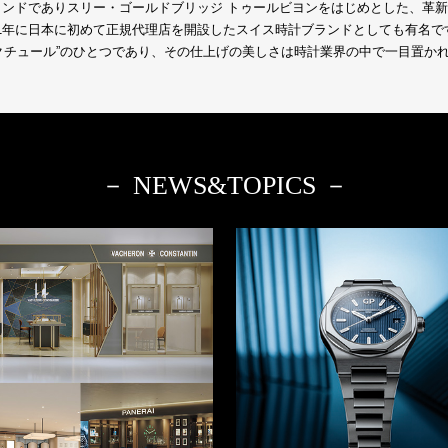
ブランドでありスリー・ゴールドブリッジ トゥールビヨンをはじめとした、革
61年に日本に初めて正規代理店を開設したスイス時計ブランドとしても有名
クチュール”のひとつであり、その仕上げの美しさは時計業界の中で一目置か
－ NEWS&TOPICS －