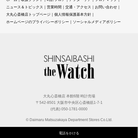
ニュース＆トピックス
｜
営業時間
｜
交通・アクセス
｜
お問い合わせ
｜
大丸心斎橋店トップページ
｜
個人情報保護基本方針
｜
ホームページのプライバシーポリシー
｜
ソーシャルメディアポリシー
大丸心斎橋店 本館6階 時計売場
〒542-8501 大阪市中央区心斎橋筋1-7-1
(代表) 050-1781-0000
© Daimaru Matsuzakaya Department Stores Co.Ltd.
電話をかける