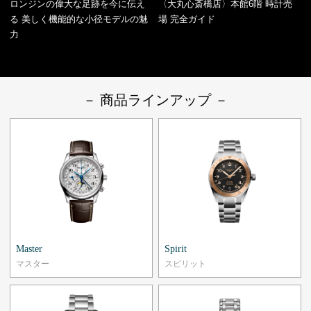
ロンジンの偉大な足跡を今に伝え
〈大丸心斎橋店〉本館6階 時計売
る 美しく機能的な小径モデルの魅
場 完全ガイド
力
－ 商品ラインアップ －
Master
Spirit
マスター
スピリット