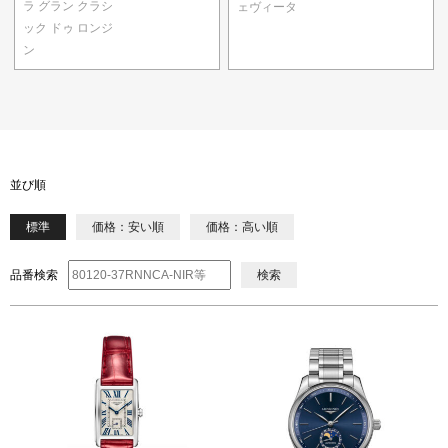
ラ グラン クラシ
ェヴィータ
ック ドゥ ロンジ
ン
並び順
標準
価格：安い順
価格：高い順
品番検索
検索