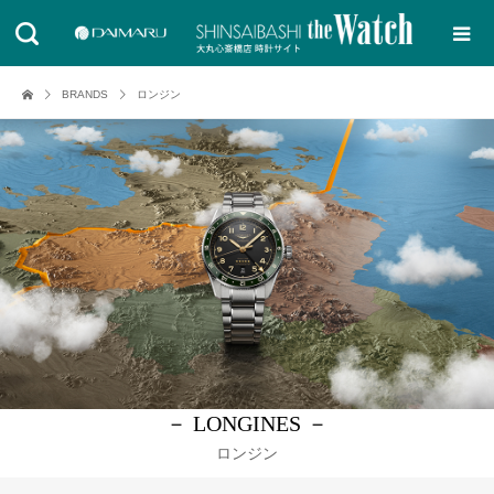
BRANDS
ロンジン
－ LONGINES －
ロンジン