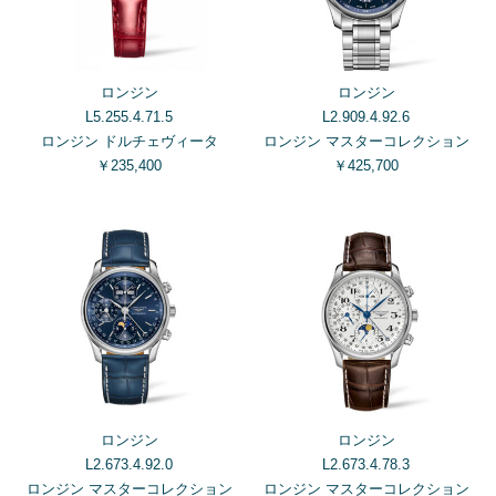
ロンジン
ロンジン
L5.255.4.71.5
L2.909.4.92.6
ロンジン ドルチェヴィータ
ロンジン マスターコレクション
￥235,400
￥425,700
ロンジン
ロンジン
L2.673.4.92.0
L2.673.4.78.3
ロンジン マスターコレクション
ロンジン マスターコレクション