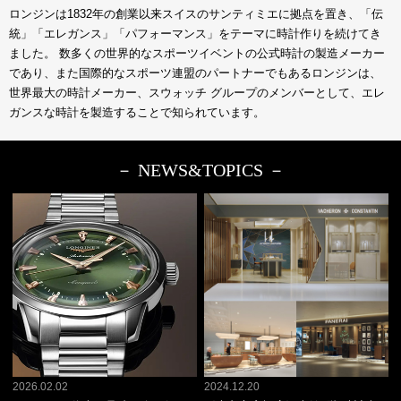
ロンジンは1832年の創業以来スイスのサンティミエに拠点を置き、「伝
統」「エレガンス」「パフォーマンス」をテーマに時計作りを続けてき
ました。 数多くの世界的なスポーツイベントの公式時計の製造メーカー
であり、また国際的なスポーツ連盟のパートナーでもあるロンジンは、
世界最大の時計メーカー、スウォッチ グループのメンバーとして、エレ
ガンスな時計を製造することで知られています。
－ NEWS&TOPICS －
2026.02.02
2024.12.20