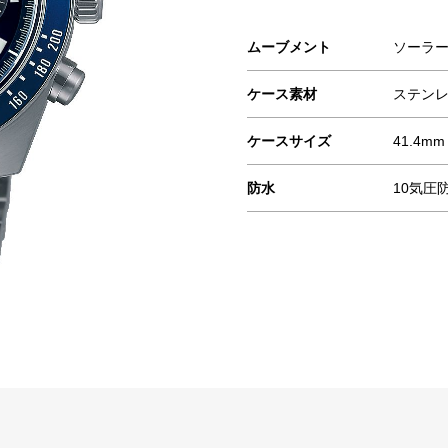
ムーブメント
ソーラ
ケース素材
ステン
ケースサイズ
41.4mm
防水
10気圧