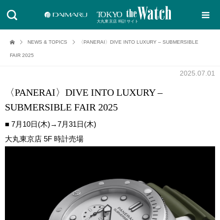
NEWS & TOPICS
〈PANERAI〉DIVE INTO LUXURY – SUBMERSIBLE
FAIR 2025
2025.07.01
〈PANERAI〉DIVE INTO LUXURY –
SUBMERSIBLE FAIR 2025
■ 7月10日(木)→7月31日(木)
大丸東京店 5F 時計売場