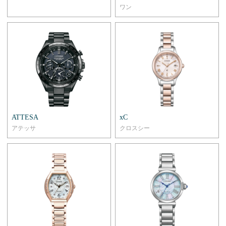
ワン
ATTESA
xC
アテッサ
クロスシー