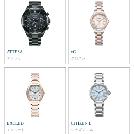
ATTESA
xC
アテッサ
クロスシー
EXCEED
CITIZEN L
エクシード
シチズン エル