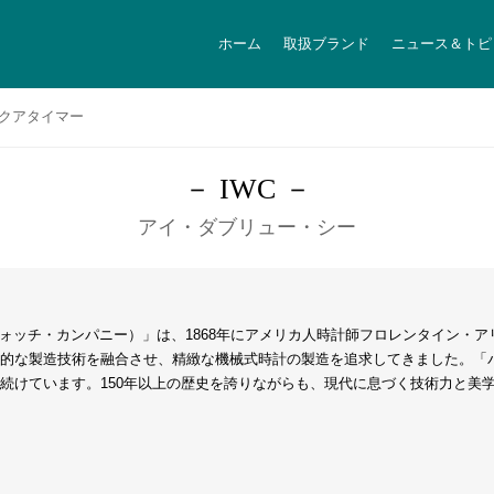
ホーム
取扱ブランド
ニュース＆トピ
クアタイマー
－ IWC －
アイ・ダブリュー・シー
ウォッチ・カンパニー）」は、1868年にアメリカ人時計師フロレンタイン・
的な製造技術を融合させ、精緻な機械式時計の製造を追求してきました。「
続けています。150年以上の歴史を誇りながらも、現代に息づく技術力と美