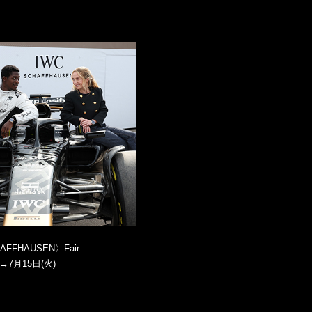
AFFHAUSEN〉Fair
)→7月15日(火)