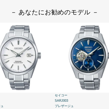
－ あなたにお勧めのモデル －
セイコー
SARJ003
ジュ
プレザージュ