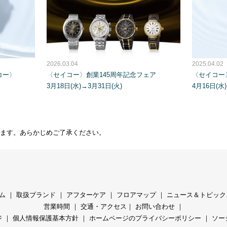
2026.03.04
2025.04.02
イコー〉
〈セイコー〉創業145周年記念フェア
〈セイコー
3月18日(水)→3月31日(火)
4月16日(水
ます。あらかじめご了承ください。
ム
｜
取扱ブランド
｜
アフターケア
｜
フロアマップ
｜
ニュース＆トピック
営業時間
｜
交通・アクセス
｜
お問い合わせ
｜
ジ
｜
個人情報保護基本方針
｜
ホームページのプライバシーポリシー
｜
ソー