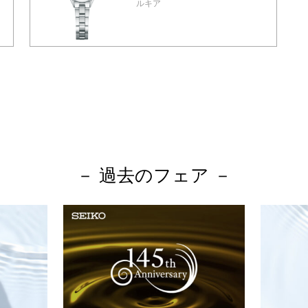
ルキア
－ 過去のフェア －