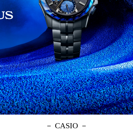
－ CASIO －