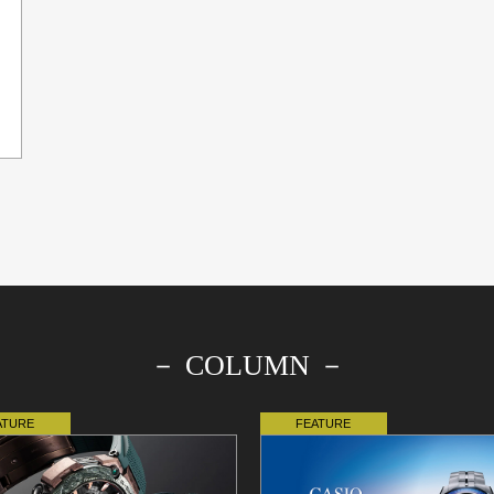
－ COLUMN －