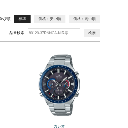
並び順
標準
価格：安い順
価格：高い順
品番検索
検索
カシオ