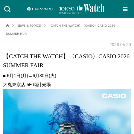
NEWS & TOPICS
【CATCH THE WATCH】〈CASIO〉CASIO 2026
SUMMER FAIR
2026.05.20
【CATCH THE WATCH】〈CASIO〉CASIO 2026
SUMMER FAIR
■ 6月1日(月)→6月30日(火)
大丸東京店 5F 時計売場