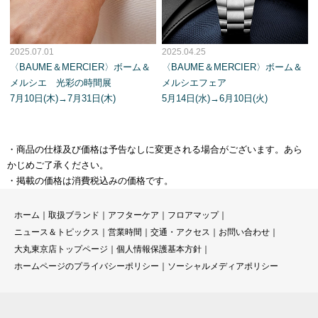
2025.07.01
2025.04.25
〈BAUME＆MERCIER〉ボーム＆
〈BAUME＆MERCIER〉ボーム＆
メルシエ 光彩の時間展
メルシエフェア
7月10日(木)→7月31日(木)
5月14日(水)→6月10日(火)
・商品の仕様及び価格は予告なしに変更される場合がございます。あら
かじめご了承ください。
・掲載の価格は消費税込みの価格です。
ホーム
｜
取扱ブランド
｜
アフターケア
｜
フロアマップ
｜
ニュース＆トピックス
｜
営業時間
｜
交通・アクセス
｜
お問い合わせ
｜
大丸東京店トップページ
｜
個人情報保護基本方針
｜
ホームページのプライバシーポリシー
｜
ソーシャルメディアポリシー