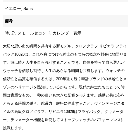
イエロー, Sans
備考
時, 分, スモールセコンド, カレンダー表示
大切な思い出の瞬間を共有する新モデル、クロノグラフ リビエラ フライ
バック10828は、これを身につける紳士のもつ時の概念を雄弁に物語りま
す。彼は時と人生を自ら設計することができ、自信を持って自ら選んだ
ウォッチを信頼し期待し人生のあらゆる瞬間を共有します。ウォッチの
信頼性と品質を確信するのは、200年近く続く時計ブランドの卓越性とメ
ゾンのヘリテージを熟知しているからです。現代の紳士たちにとって時
間は貴重なもの。一秒の違いも大きな影響を与えます。感動と共に心を
とらえる瞬間の鋭さ、跳躍力、厳格に停止すること。ヴィンテージスタ
イルの高級クロノグラフ、リビエラ10828はフライバック、タキメータ
ー、テレメーター機能を駆使してストップウォッチのパフォーマンスに
挑戦します。