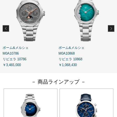
ボーム&メルシェ
ボーム&メルシェ
M0A10786
M0A10868
M
リビエラ 10786
リビエラ 10868
リ
￥3,465,000
￥1,068,430
￥
－ 商品ラインアップ －