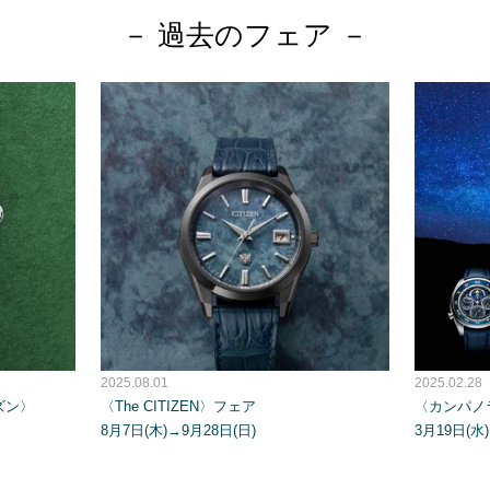
－ 過去のフェア －
2025.08.01
2025.02.28
チズン〉
〈The CITIZEN〉フェア
〈カンパノ
8月7日(木)→9月28日(日)
3月19日(水