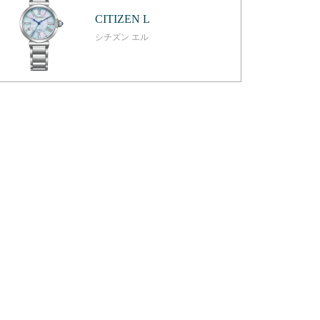
CITIZEN L
シチズン エル