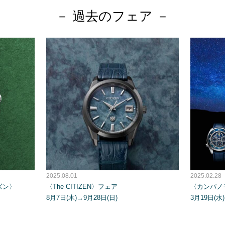
－ 過去のフェア －
2025.08.01
2025.02.28
チズン〉
〈The CITIZEN〉フェア
〈カンパノ
8月7日(木)→9月28日(日)
3月19日(水