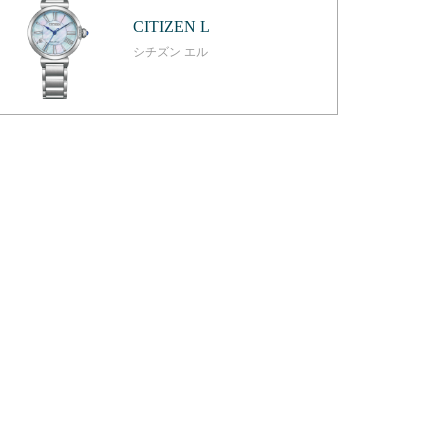
CITIZEN L
シチズン エル