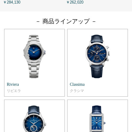
￥284,130
￥262,020
￥
－ 商品ラインアップ －
Riviera
Classima
リビエラ
クラシマ