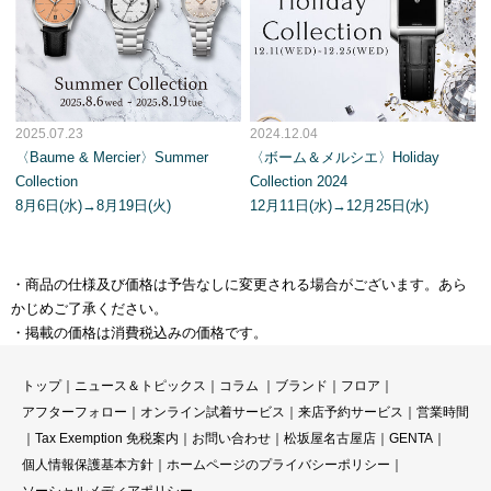
2025.07.23
2024.12.04
〈Baume & Mercier〉Summer
〈ボーム＆メルシエ〉Holiday
Collection
Collection 2024
8月6日(水)→8月19日(火)
12月11日(水)→12月25日(水)
・商品の仕様及び価格は予告なしに変更される場合がございます。あら
かじめご了承ください。
・掲載の価格は消費税込みの価格です。
トップ
｜
ニュース＆トピックス
｜
コラ
ム ｜
ブランド
｜
フロア
｜
アフターフォロー
｜
オンライン試着サービス
｜
来店予約サービス
｜
営業時間
｜
Tax Exemption 免税案内
｜
お問い合わせ
｜
松坂屋名古屋店
｜
GENTA
｜
個人情報保護基本方針
｜
ホームページのプライバシーポリシー
｜