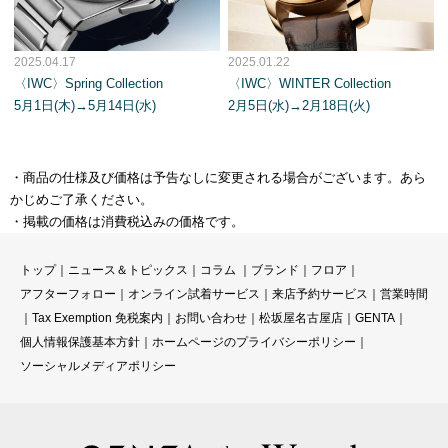
2025.04.17
2025.01.22
〈IWC〉Spring Collection
〈IWC〉WINTER Collection
5月1日(木)→5月14日(水)
2月5日(水)→2月18日(火)
・商品の仕様及び価格は予告なしに変更される場合がございます。あら
かじめご了承ください。
・掲載の価格は消費税込みの価格です。
トップ
｜
ニュース＆トピックス
｜
コラ
ム ｜
ブランド
｜
フロア
｜
アフターフォロー
｜
オンライン試着サービス
｜
来店予約サービス
｜
営業時間
｜
Tax Exemption 免税案内
｜
お問い合わせ
｜
松坂屋名古屋店
｜
GENTA
｜
個人情報保護基本方針
｜
ホームページのプライバシーポリシー
｜
ソーシャルメディアポリシー