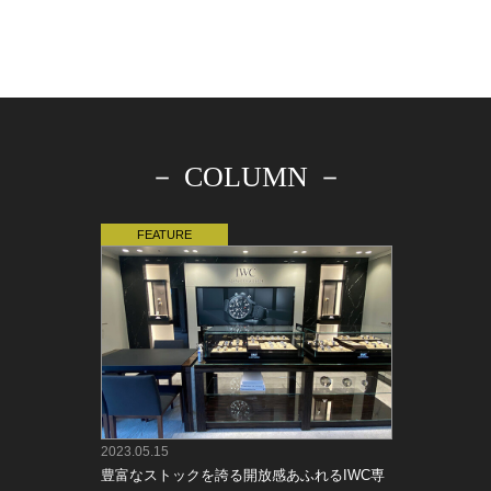
－ COLUMN －
2023.05.15
豊富なストックを誇る開放感あふれるIWC専