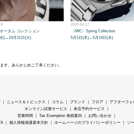
24
2025.04.17
〉オータム コレクション
〈IWC〉Spring Collection
水)→10月21日(火)
5月1日(木)→5月14日(水)
ます。あらかじめご了承ください。
プ
｜
ニュース＆トピックス
｜
コラ
ム ｜
ブランド
｜
フロア
｜
アフターフォ
オンライン試着サービス
｜
来店予約サービス
｜
営業時間
｜
Tax Exemption 免税案内
｜
お問い合わせ
｜
TA
｜
個人情報保護基本方針
｜
ホームページのプライバシーポリシー
｜
ソ