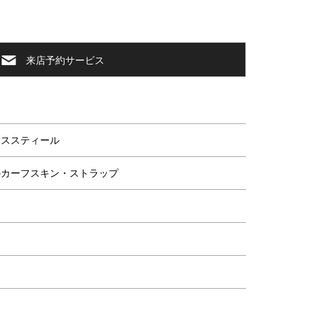
来店予約サービス
き
レススティール
のカーフスキン・ストラップ
間