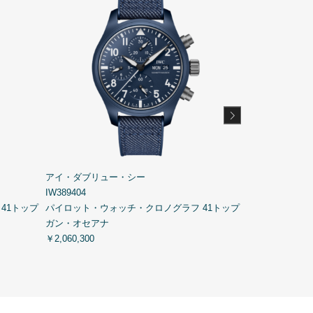
アイ・ダブリュー・シー
アイ・ダブリュ
IW389404
IW501001
41トップ
パイロット・ウォッチ・クロノグラフ 41トップ
ビッグ・パイロ
ガン・オセアナ
￥2,203,300
￥2,060,300