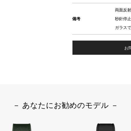
両面反
備考
秒針停
ガラス
お問
－ あなたにお勧めのモデル －