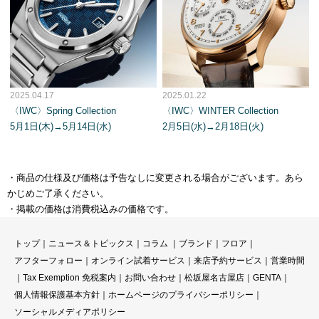
2025.04.17
2025.01.22
〈IWC〉Spring Collection
〈IWC〉WINTER Collection
5月1日(木)→5月14日(水)
2月5日(水)→2月18日(火)
・商品の仕様及び価格は予告なしに変更される場合がございます。あら
かじめご了承ください。
・掲載の価格は消費税込みの価格です。
トップ
｜
ニュース＆トピックス
｜
コラ
ム ｜
ブランド
｜
フロア
｜
アフターフォロー
｜
オンライン試着サービス
｜
来店予約サービス
｜
営業時間
｜
Tax Exemption 免税案内
｜
お問い合わせ
｜
松坂屋名古屋店
｜
GENTA
｜
個人情報保護基本方針
｜
ホームページのプライバシーポリシー
｜
ソーシャルメディアポリシー