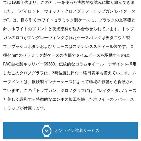
では1980年代より、このカラーを使った実験的な試みに取り組んできま
した。「パイロット・ウォッチ・クロノグラフ・トップガン“レイク・タ
ホ”」は、目を引くホワイトセラミック製ケースに、ブラックの文字盤と
針、ホワイトのプリントと夜光塗料が組み合わせられています。トップ
ガンのロゴがエングレーヴィングされたケースバックはチタニウム製
で、プッシュボタンおよびリューズはステンレススティール製です。直
径44mmのセラミック製ケースの内部でタイムピースを駆動するのは、
IWC自社製キャリバー69380。伝統的なコラムホイール・デザインを採用
したこのクロノグラフは、3時位置に日付・曜日表示も備えています。ム
ーブメントは、軟鉄製インナーケースによって磁場の影響から保護され
ています。この「トップガン」クロノグラフには、“レイク・タホ”ケース
と美しく調和する特徴的なエンボス加工を施したホワイトのラバー・ス
トラップが付属します。
オンライン試着サービス