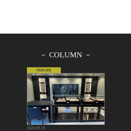
－ COLUMN －
2023.05.15