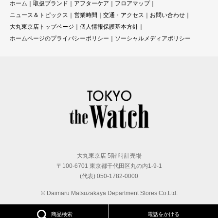
ホーム
｜
取扱ブランド
｜
アフターケア
｜
フロアマップ
｜
ニュース＆トピックス
｜
営業時間
｜
交通・アクセス
｜
お問い合わせ
｜
大丸東京店トップページ
｜
個人情報保護基本方針
｜
ホームページのプライバシーポリシー
｜
ソーシャルメディアポリシー
大丸東京店 5階 時計売場
〒100-6701 東京都千代田区丸の内1-9-1
(代表) 050-1782-0000
© Daimaru Matsuzakaya Department Stores Co.Ltd.
商品検索
電話をかける