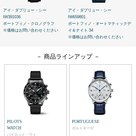
アイ・ダブリュー・シー
アイ・ダブリュー・シー
IW391036
IW659801
I
ポートフィノ・クロノグラフ
ポートフィノ・オートマティックデ
※価格はお問い合わせください
イ＆ナイト 34
※価格はお問い合わせください
－ 商品ラインアップ －
PILOTS
PORTUGUESE
WATCH
ポルトギーゼ
パイロット・ウォ