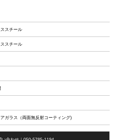
き
レススチール
レススチール
間
ク
アガラス（両面無反射コーティング)
い合わせ｜050-5785-1194