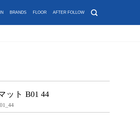
MN
BRANDS
FLOOR
AFTER FOLLOW
ト B01 44
1_44