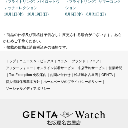
〈ブライトリング〉パイロットウ
〈ブライトリング〉サマーコレク
ォッチコレクション
ション
10月1日(水)→10月19日(日)
8月6日(水)→8月31日(日)
・商品の仕様及び価格は予告なしに変更される場合がございます。あら
かじめご了承ください。
・掲載の価格は消費税込みの価格です。
トップ
｜
ニュース＆トピックス
｜
コラ
ム ｜
ブランド
｜
フロア
｜
アフターフォロー
｜
オンライン試着サービス
｜
来店予約サービス
｜
営業時間
｜
Tax Exemption 免税案内
｜
お問い合わせ
｜
松坂屋名古屋店
｜
GENTA
｜
個人情報保護基本方針
｜
ホームページのプライバシーポリシー
｜
ソーシャルメディアポリシー