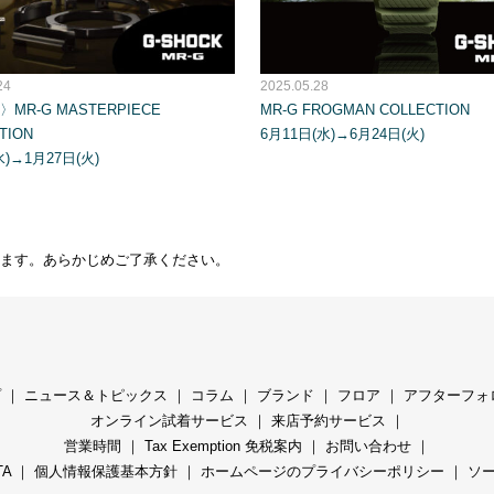
24
2025.05.28
MR-G MASTERPIECE
MR-G FROGMAN COLLECTION
TION
6月11日(水)→6月24日(火)
水)→1月27日(火)
ます。あらかじめご了承ください。
プ
｜
ニュース＆トピックス
｜
コラ
ム ｜
ブランド
｜
フロア
｜
アフターフォ
オンライン試着サービス
｜
来店予約サービス
｜
営業時間
｜
Tax Exemption 免税案内
｜
お問い合わせ
｜
TA
｜
個人情報保護基本方針
｜
ホームページのプライバシーポリシー
｜
ソ