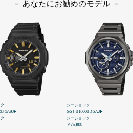
－ あなたにお勧めのモデル －
ック
ジーショック
XB-1A9JF
GST-B1000BD-2AJF
ック
ジーショック
￥75,900