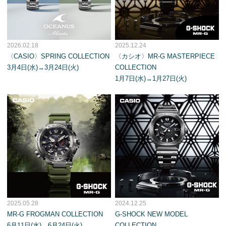
2026.02.18
2025.12.24
〈CASIO〉SPRING COLLECTION
〈カシオ〉MR-G MASTERPIECE
3月4日(水)→3月24日(火)
COLLECTION
1月7日(水)→1月27日(火)
2025.05.28
2024.12.25
MR-G FROGMAN COLLECTION
G-SHOCK NEW MODEL
6月11日(水)→6月24日(火)
COLLECTION