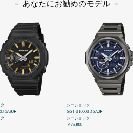
－ あなたにお勧めのモデル －
ック
ジーショック
XB-1A9JF
GST-B1000BD-2AJF
ック
ジーショック
￥75,900