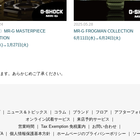
24
2025.05.28
MR-G MASTERPIECE
MR-G FROGMAN COLLECTION
TION
6月11日(水)→6月24日(火)
水)→1月27日(火)
ます。あらかじめご了承ください。
プ
｜
ニュース＆トピックス
｜
コラ
ム ｜
ブランド
｜
フロア
｜
アフターフォ
オンライン試着サービス
｜
来店予約サービス
｜
営業時間
｜
Tax Exemption 免税案内
｜
お問い合わせ
｜
TA
｜
個人情報保護基本方針
｜
ホームページのプライバシーポリシー
｜
ソ