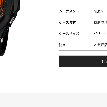
ムーブメント
電波ソ
ケース素材
樹脂/ス
ケースサイズ
49.8mm
防水
20気圧
お問