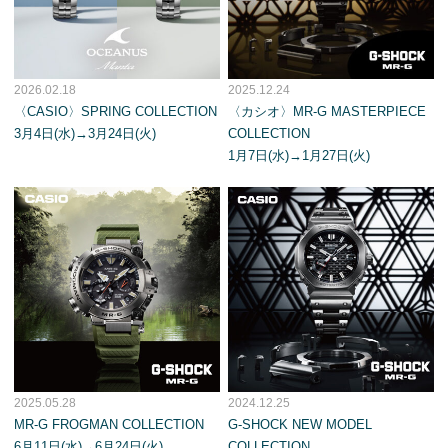
2026.02.18
2025.12.24
〈CASIO〉SPRING COLLECTION
〈カシオ〉MR-G MASTERPIECE
3月4日(水)→3月24日(火)
COLLECTION
1月7日(水)→1月27日(火)
2025.05.28
2024.12.25
MR-G FROGMAN COLLECTION
G-SHOCK NEW MODEL
6月11日(水)→6月24日(火)
COLLECTION