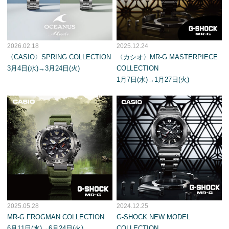
2026.02.18
2025.12.24
〈CASIO〉SPRING COLLECTION
〈カシオ〉MR-G MASTERPIECE
3月4日(水)→3月24日(火)
COLLECTION
1月7日(水)→1月27日(火)
2025.05.28
2024.12.25
MR-G FROGMAN COLLECTION
G-SHOCK NEW MODEL
6月11日(水)→6月24日(火)
COLLECTION