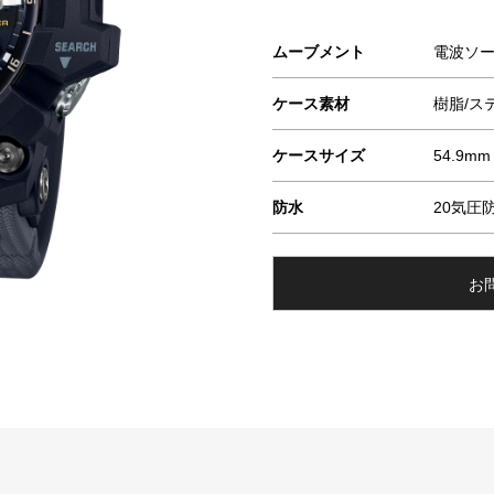
ムーブメント
電波ソ
ケース素材
樹脂/ス
ケースサイズ
54.9mm
防水
20気圧
お問