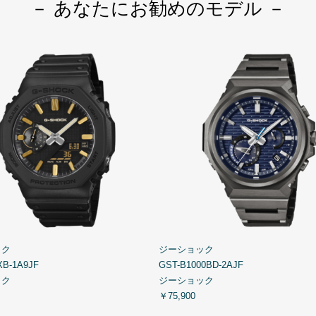
－ あなたにお勧めのモデル －
ック
ジーショック
XB-1A9JF
GST-B1000BD-2AJF
ック
ジーショック
￥75,900