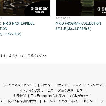
24
2025.05.28
MR-G MASTERPIECE
MR-G FROGMAN COLLECTION
TION
6月11日(水)→6月24日(火)
水)→1月27日(火)
ます。あらかじめご了承ください。
プ
｜
ニュース＆トピックス
｜
コラ
ム ｜
ブランド
｜
フロア
｜
アフターフォ
オンライン試着サービス
｜
来店予約サービス
｜
営業時間
｜
Tax Exemption 免税案内
｜
お問い合わせ
｜
TA
｜
個人情報保護基本方針
｜
ホームページのプライバシーポリシー
｜
ソ